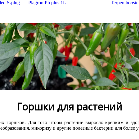
ded S-plug
Plagron Ph plus 1L
Terpen boost
Горшки для растений
х горшков. Для того чтобы растение выросло крепким и здо
еобразования, микоризу и другие полезные бактерии для более у