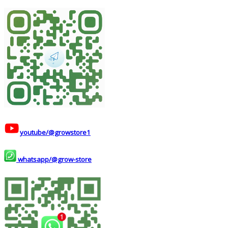
youtube/@growstore1
whatsapp/@grow-store