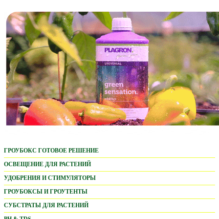
ГРОУБОКС ГОТОВОЕ РЕШЕНИЕ
ОСВЕЩЕНИЕ ДЛЯ РАСТЕНИЙ
LED ОСВЕЩЕНИЕ
УДОБРЕНИЯ И СТИМУЛЯТОРЫ
PARFACT WORKS
ADVANCED NUTRIENTS
ГРОУБОКСЫ И ГРОУТЕНТЫ
MARS HYDRO LED
БАЗОВЫЕ УДОБРЕНИЯ
PROBOX BASIC
СУБСТРАТЫ ДЛЯ РАСТЕНИЙ
HORTI BLOOM
СТИМУЛЯТОРЫ
HOMEBOX AMBIENT
ПОЧВОСМЕСИ
PH & TDS