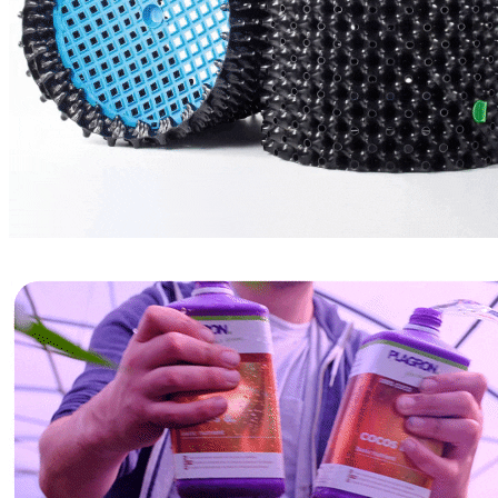
GROWTH TECHNOLOGY
БАЗОВЫЕ УДОБРЕНИЯ
СТИМУЛЯТОРЫ
HIGH ROOTS
CANNABIOGEN
GREEN PLANET
ИВАН ОВСИНСКИЙ
МИКОРИЗА