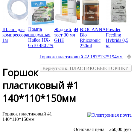
Помпа
Шланг для
Жидкий pH
BIOCANNA
Powder
погружная
компрессора
тест 30 мл
Bio
Feeding
Hailea HX-
1м
GHE
Rhizotonic
Hybrids 0,5
6510 480 л/ч
250ml
кг
Горшок пластиковый #2 187*137*194мм
Вернуться к: ПЛАСТИКОВЫЕ ГОРШКИ
Горшок
пластиковый #1
140*110*150мм
Горшок пластиковый #1
140*110*150мм
Основная цена
260,00 руб