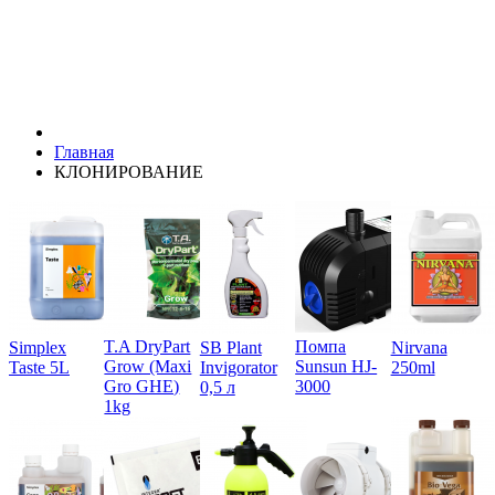
Главная
КЛОНИРОВАНИЕ
T.A DryPart
Помпа
Simplex
SB Plant
Nirvana
Grow (Maxi
Sunsun HJ-
Taste 5L
Invigorator
250ml
Gro GHE)
3000
0,5 л
1kg