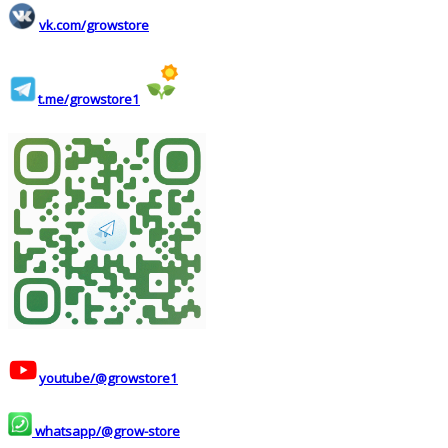
vk.com/growstore
t.me/growstore1
youtube/@growstore1
whatsapp/@grow-store