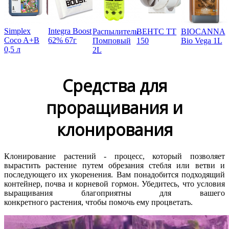
Simplex
Integra Boost
Распылитель
ВЕНТС ТТ
BIOCANNA
Coco A+B
62% 67г
Помповый
150
Bio Vega 1L
0,5 л
2L
Средства для
проращивания и
клонирования
Клонирование растений - процесс, который позволяет
вырастить растение путем обрезания стебля или ветви и
последующего их укоренения. Вам понадобится подходящий
контейнер, почва и корневой гормон. Убедитесь, что условия
выращивания благоприятны для вашего
конкретного растения, чтобы помочь ему процветать.