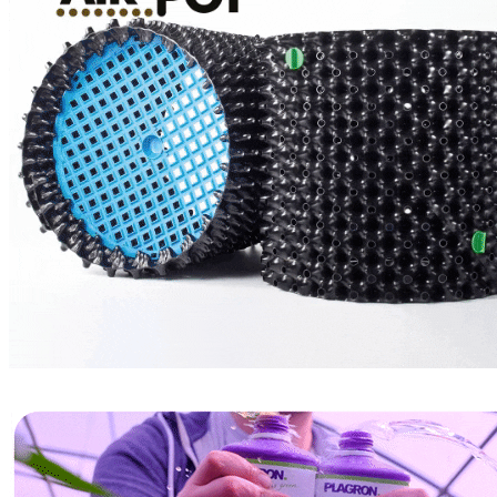
СТИМУЛЯТОРЫ
POWDER FEEDING
МИНЕРАЛЬНЫЕ УДОБРЕНИЯ
СТИМУЛЯТОРЫ
BIO SERIES ORGANIC
GROWTH TECHNOLOGY
БАЗОВЫЕ УДОБРЕНИЯ
СТИМУЛЯТОРЫ
HIGH ROOTS
CANNABIOGEN
GREEN PLANET
ИВАН ОВСИНСКИЙ
МИКОРИЗА