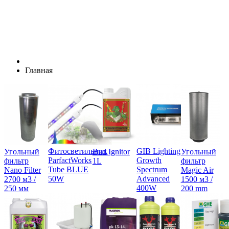
Главная
Фитосветильник
GIB Lighting
Угольный
Bud Ignitor
Угольный
ParfactWorks
Growth
фильтр
1L
фильтр
Tube BLUE
Spectrum
Nano Filter
Magic Air
50W
Advanced
2700 м3 /
1500 м3 /
400W
250 мм
200 mm