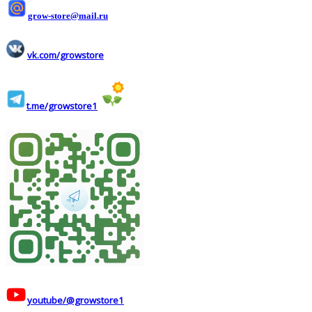
grow-store@mail.ru
vk.com/growstore
t.me/growstore1
youtube/@growstore1