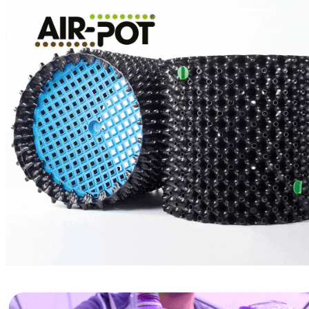
B.A.C
ОРГАНИКА
БАЗОВЫЕ УДОБРЕНИЯ
СТИМУЛЯТОРЫ
POWDER FEEDING
МИНЕРАЛЬНЫЕ УДОБРЕНИЯ
СТИМУЛЯТОРЫ
BIO SERIES ORGANIC
GROWTH TECHNOLOGY
БАЗОВЫЕ УДОБРЕНИЯ
СТИМУЛЯТОРЫ
HIGH ROOTS
CANNABIOGEN
GREEN PLANET
ИВАН ОВСИНСКИЙ
МИКОРИЗА