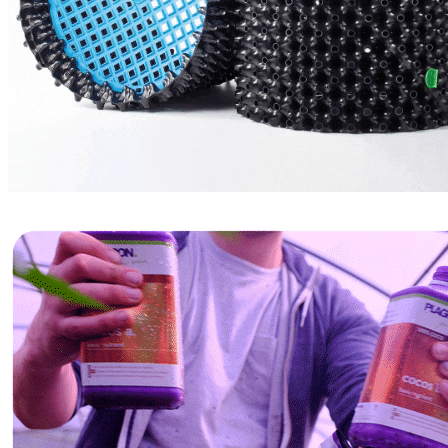
БАЗОВЫЕ УДОБРЕНИЯ
СТИМУЛЯТОРЫ
HIGH ROOTS
CANNABIOGEN
GREEN PLANET
ИВАН ОВСИНСКИЙ
МИКОРИЗА