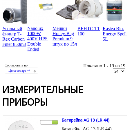
Nanolux
Мешки
Угольный
ВЕНТС ТТ
Rastea Bio-
1000W
Honey-Bag
фильтр T-
100
Energy Spell
400V HPS
Premium 9
Rex Carbon
5L
Double
штук по 15л
Filter 850m3
Ended
Сортировать по
Показано 1 - 19 из 19
Цена товара +/-
ИЗМЕРИТЕЛЬНЫЕ
ПРИБОРЫ
Батарейка AG 13 (LR 44)
Батарейка AG 13 (LR 44)