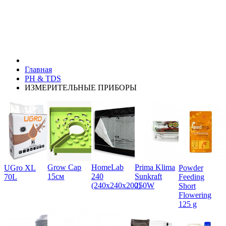
Главная
PH & TDS
ИЗМЕРИТЕЛЬНЫЕ ПРИБОРЫ
Grow Cap
HomeLab
Prima Klima
UGro XL
Powder
15см
240
Sunkraft
70L
Feeding
(240x240x200)
250W
Short
Flowering
125 g