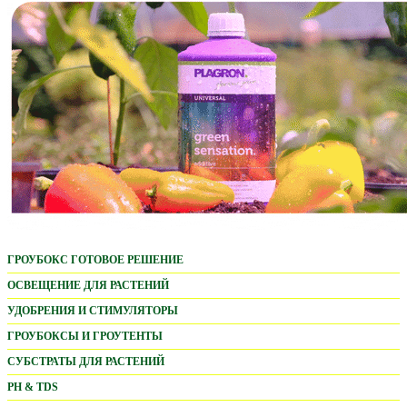
ГРОУБОКС ГОТОВОЕ РЕШЕНИЕ
ОСВЕЩЕНИЕ ДЛЯ РАСТЕНИЙ
LED ОСВЕЩЕНИЕ
УДОБРЕНИЯ И СТИМУЛЯТОРЫ
PARFACT WORKS
ADVANCED NUTRIENTS
ГРОУБОКСЫ И ГРОУТЕНТЫ
MARS HYDRO LED
БАЗОВЫЕ УДОБРЕНИЯ
PROBOX BASIC
СУБСТРАТЫ ДЛЯ РАСТЕНИЙ
HORTI BLOOM
СТИМУЛЯТОРЫ
HOMEBOX AMBIENT
ПОЧВОСМЕСИ
PH & TDS
HAPPY SUN
WATER SOLUBLE POWDER
URBAN GROWER