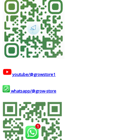
youtube/@growstore1
whatsapp/@grow-store