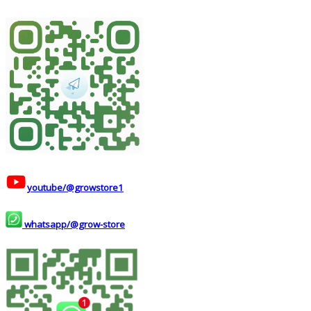
youtube/@growstore1
whatsapp/@grow-store