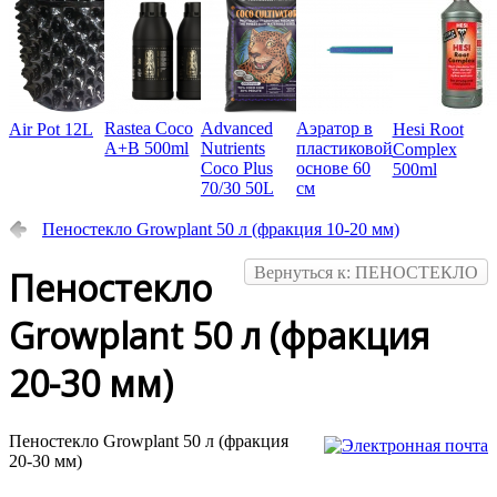
Rastea Coco
Advanced
Аэратор в
Air Pot 12L
Hesi Root
A+B 500ml
Nutrients
пластиковой
Complex
Coco Plus
основе 60
500ml
70/30 50L
см
Пеностекло Growplant 50 л (фракция 10-20 мм)
Вернуться к: ПЕНОСТЕКЛО
Пеностекло
Growplant 50 л (фракция
20-30 мм)
Пеностекло Growplant 50 л (фракция
20-30 мм)