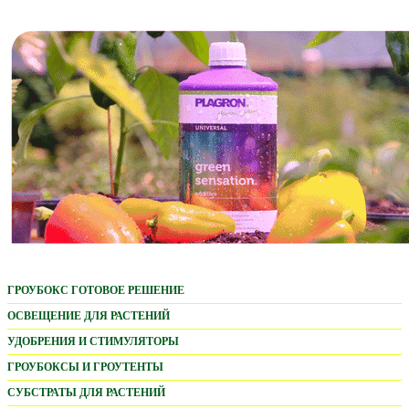
ГРОУБОКС ГОТОВОЕ РЕШЕНИЕ
ОСВЕЩЕНИЕ ДЛЯ РАСТЕНИЙ
LED ОСВЕЩЕНИЕ
УДОБРЕНИЯ И СТИМУЛЯТОРЫ
PARFACT WORKS
ADVANCED NUTRIENTS
ГРОУБОКСЫ И ГРОУТЕНТЫ
MARS HYDRO LED
БАЗОВЫЕ УДОБРЕНИЯ
PROBOX BASIC
СУБСТРАТЫ ДЛЯ РАСТЕНИЙ
HORTI BLOOM
СТИМУЛЯТОРЫ