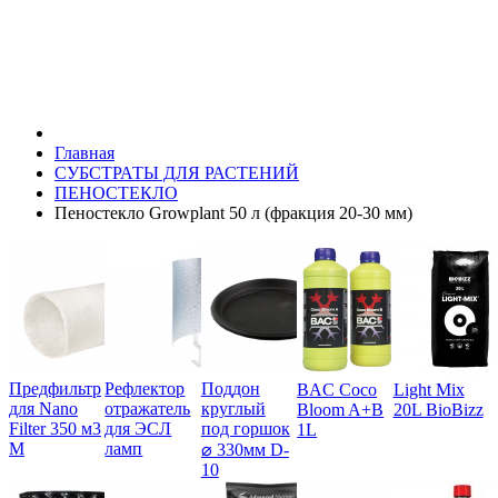
Главная
СУБСТРАТЫ ДЛЯ РАСТЕНИЙ
ПЕНОСТЕКЛО
Пеностекло Growplant 50 л (фракция 20-30 мм)
Предфильтр
Рефлектор
Поддон
BAC Coco
Light Mix
для Nano
отражатель
круглый
Bloom A+B
20L BioBizz
Filter 350 м3
для ЭСЛ
под горшок
1L
М
ламп
⌀ 330мм D-
10