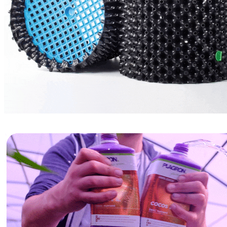
BIO SERIES ORGANIC
GROWTH TECHNOLOGY
БАЗОВЫЕ УДОБРЕНИЯ
СТИМУЛЯТОРЫ
HIGH ROOTS
CANNABIOGEN
GREEN PLANET
ИВАН ОВСИНСКИЙ
МИКОРИЗА