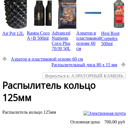
Rastea Coco
Advanced
Аэратор в
Air Pot 12L
Hesi Root
A+B 500ml
Nutrients
пластиковой
Complex
Coco Plus
основе 60
500ml
70/30 50L
см
Аэратор в пластиковой основе 60 см
Распылительный диск 80 х 15 мм
Вернуться к: АЭРАТОРНЫЙ КАМЕНЬ
Распылитель кольцо
125мм
Распылитель кольцо 125мм
Основная цена
700,00 руб