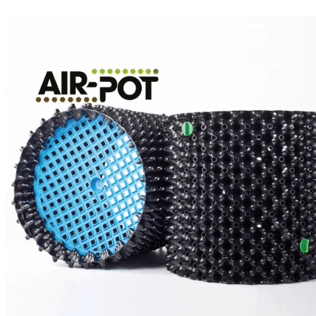
ONA ДОЗАТОРЫ
RASTEA
БАЗОВЫЕ УДОБРЕНИЯ
СТИМУЛЯТОРЫ
B.A.C
ОРГАНИКА
БАЗОВЫЕ УДОБРЕНИЯ
СТИМУЛЯТОРЫ
POWDER FEEDING
МИНЕРАЛЬНЫЕ УДОБРЕНИЯ
СТИМУЛЯТОРЫ
BIO SERIES ORGANIC
GROWTH TECHNOLOGY
БАЗОВЫЕ УДОБРЕНИЯ
СТИМУЛЯТОРЫ
HIGH ROOTS
CANNABIOGEN
GREEN PLANET
ИВАН ОВСИНСКИЙ
МИКОРИЗА