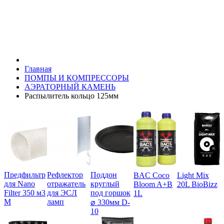
Главная
ПОМПЫ И КОМПРЕССОРЫ
АЭРАТОРНЫЙ КАМЕНЬ
Распылитель кольцо 125мм
Предфильтр
Рефлектор
Поддон
BAC Coco
Light Mix
для Nano
отражатель
круглый
Bloom A+B
20L BioBizz
Filter 350 м3
для ЭСЛ
под горшок
1L
М
ламп
⌀ 330мм D-
10