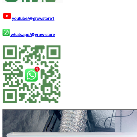
youtube/@growstore1
whatsapp/@grow-store