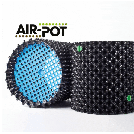
БАЗОВЫЕ УДОБРЕНИЯ
СТИМУЛЯТОРЫ
B.A.C
ОРГАНИКА
БАЗОВЫЕ УДОБРЕНИЯ
СТИМУЛЯТОРЫ
POWDER FEEDING
МИНЕРАЛЬНЫЕ УДОБРЕНИЯ
СТИМУЛЯТОРЫ
BIO SERIES ORGANIC
GROWTH TECHNOLOGY
БАЗОВЫЕ УДОБРЕНИЯ
СТИМУЛЯТОРЫ
HIGH ROOTS
CANNABIOGEN
GREEN PLANET
ИВАН ОВСИНСКИЙ
МИКОРИЗА