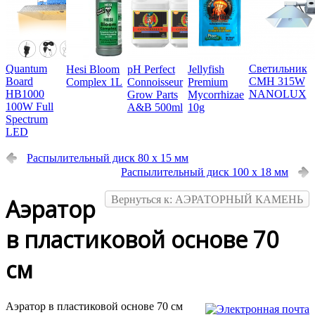
Quantum
Светильник
Hesi Bloom
pH Perfect
Jellyfish
Board
CMH 315W
Complex 1L
Connoisseur
Premium
HB1000
NANOLUX
Grow Parts
Mycorrhizae
100W Full
A&B 500ml
10g
Spectrum
LED
Распылительный диск 80 х 15 мм
Распылительный диск 100 х 18 мм
Вернуться к: АЭРАТОРНЫЙ КАМЕНЬ
Аэратор
в пластиковой основе 70
см
Аэратор в пластиковой основе 70 см