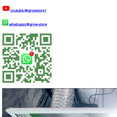
youtube/@growstore1
whatsapp/@grow-store