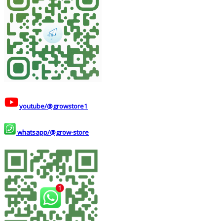
youtube/@growstore1
whatsapp/@grow-store