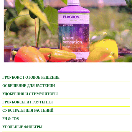
ГРОУБОКС ГОТОВОЕ РЕШЕНИЕ
ОСВЕЩЕНИЕ ДЛЯ РАСТЕНИЙ
LED ОСВЕЩЕНИЕ
УДОБРЕНИЯ И СТИМУЛЯТОРЫ
PARFACT WORKS
ADVANCED NUTRIENTS
ГРОУБОКСЫ И ГРОУТЕНТЫ
MARS HYDRO LED
БАЗОВЫЕ УДОБРЕНИЯ
PROBOX BASIC
СУБСТРАТЫ ДЛЯ РАСТЕНИЙ
HORTI BLOOM
СТИМУЛЯТОРЫ
HOMEBOX AMBIENT
ПОЧВОСМЕСИ
PH & TDS
HAPPY SUN
WATER SOLUBLE POWDER
URBAN GROWER
КОКОСОВЫЕ СУБСТРАТЫ
ИЗМЕРИТЕЛЬНЫЕ ПРИБОРЫ
УГОЛЬНЫЕ ФИЛЬТРЫ
ДРУГОЕ ОСВЕЩЕНИЕ
BIOBIZZ ORGANIC