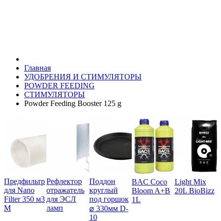
Главная
УДОБРЕНИЯ И СТИМУЛЯТОРЫ
POWDER FEEDING
СТИМУЛЯТОРЫ
Powder Feeding Booster 125 g
Предфильтр
Рефлектор
Поддон
BAC Coco
Light Mix
для Nano
отражатель
круглый
Bloom A+B
20L BioBizz
Filter 350 м3
для ЭСЛ
под горшок
1L
М
ламп
⌀ 330мм D-
10