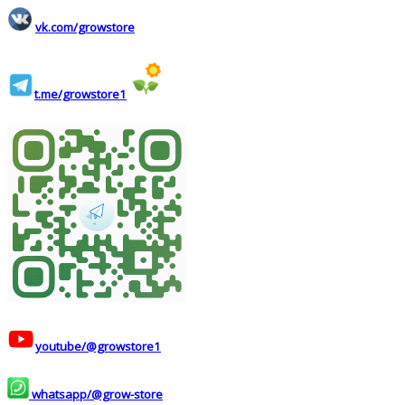
vk.com/growstore
t.me/growstore1
youtube/@growstore1
whatsapp/@grow-store