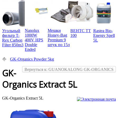
Nanolux
Мешки
Угольный
ВЕНТС ТТ
Rastea Bio-
1000W
Honey-Bag
фильтр T-
100
Energy Spell
400V HPS
Premium 9
Rex Carbon
5L
Double
штук по 15л
Filter 850m3
Ended
GK-Organics Powder 5kg
Вернуться к: GUANOKALONG GK-ORGANICS
GK-
Organics Extract 5L
GK-Organics Extract 5L