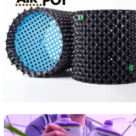
БАЗОВЫЕ УДОБРЕНИЯ
СТИМУЛЯТОРЫ
POWDER FEEDING
МИНЕРАЛЬНЫЕ УДОБРЕНИЯ
СТИМУЛЯТОРЫ
BIO SERIES ORGANIC
GROWTH TECHNOLOGY
БАЗОВЫЕ УДОБРЕНИЯ
СТИМУЛЯТОРЫ
HIGH ROOTS
CANNABIOGEN
GREEN PLANET
ИВАН ОВСИНСКИЙ
МИКОРИЗА