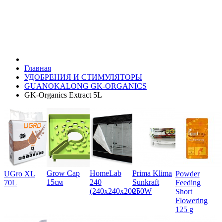
Главная
УДОБРЕНИЯ И СТИМУЛЯТОРЫ
GUANOKALONG GK-ORGANICS
GK-Organics Extract 5L
Grow Cap
HomeLab
Prima Klima
UGro XL
Powder
15см
240
Sunkraft
70L
Feeding
(240x240x200)
250W
Short
Flowering
125 g