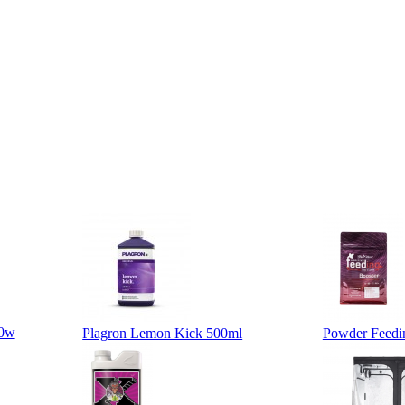
40w
Plagron Lemon Kick 500ml
Powder Feedin