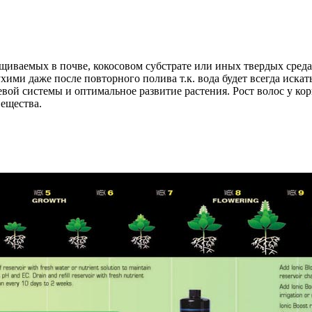
ащиваемых в почве, кокосовом субстрате или иных твердых сред
ухими даже после повторного полива т.к. вода будет всегда иска
вой системы и оптимальное развитие растения. Рост волос у ко
вещества.