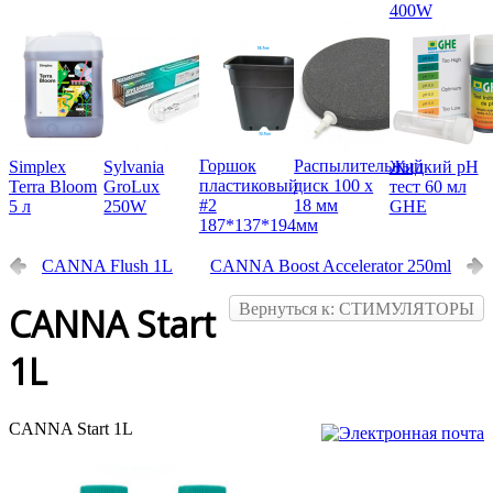
400W
Горшок
Распылительный
Simplex
Sylvania
Жидкий pH
пластиковый
диск 100 х
Terra Bloom
GroLux
тест 60 мл
#2
18 мм
5 л
250W
GHE
187*137*194мм
CANNA Flush 1L
CANNA Boost Accelerator 250ml
Вернуться к: СТИМУЛЯТОРЫ
CANNA Start
1L
CANNA Start 1L