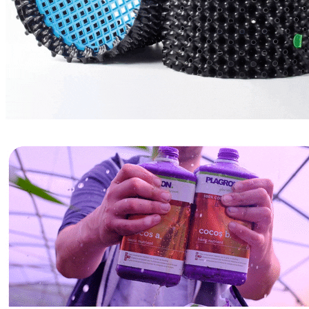
БАЗОВЫЕ УДОБРЕНИЯ
СТИМУЛЯТОРЫ
HIGH ROOTS
CANNABIOGEN
GREEN PLANET
ИВАН ОВСИНСКИЙ
МИКОРИЗА