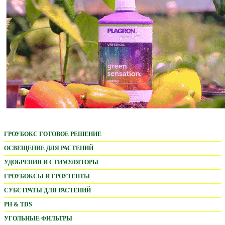
ГРОУБОКС ГОТОВОЕ РЕШЕНИЕ
ОСВЕЩЕНИЕ ДЛЯ РАСТЕНИЙ
LED ОСВЕЩЕНИЕ
УДОБРЕНИЯ И СТИМУЛЯТОРЫ
PARFACT WORKS
ADVANCED NUTRIENTS
ГРОУБОКСЫ И ГРОУТЕНТЫ
MARS HYDRO LED
БАЗОВЫЕ УДОБРЕНИЯ
PROBOX BASIC
СУБСТРАТЫ ДЛЯ РАСТЕНИЙ
HORTI BLOOM
СТИМУЛЯТОРЫ
HOMEBOX AMBIENT
ПОЧВОСМЕСИ
PH & TDS
HAPPY SUN
WATER SOLUBLE POWDER
URBAN GROWER
КОКОСОВЫЕ СУБСТРАТЫ
ИЗМЕРИТЕЛЬНЫЕ ПРИБОРЫ
УГОЛЬНЫЕ ФИЛЬТРЫ
ДРУГОЕ ОСВЕЩЕНИЕ
BIOBIZZ ORGANIC