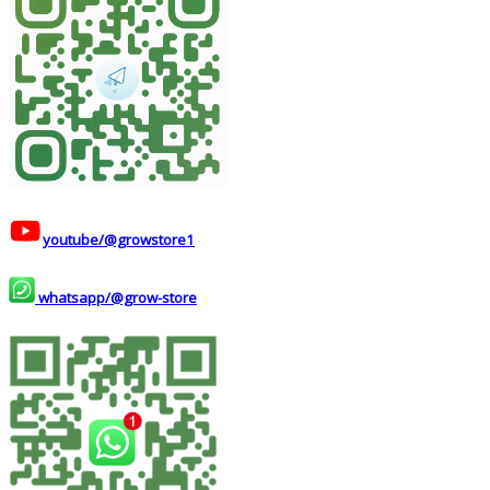
youtube/@growstore1
whatsapp/@grow-store