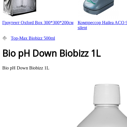
Гроутент Oxford Box 300*300*200см
Компрессор Hailea ACO 9
silent
Top-Max Biobizz 500ml
Bio pH Down Biobizz 1L
Bio pH Down Biobizz 1L