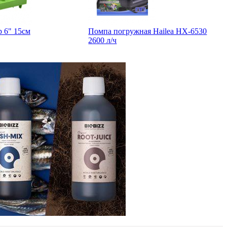
p 6" 15см
Помпа погружная Hailea HX-6530
2600 л/ч