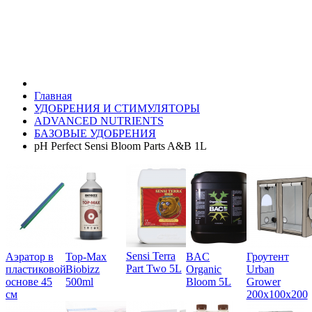
Главная
УДОБРЕНИЯ И СТИМУЛЯТОРЫ
ADVANCED NUTRIENTS
БАЗОВЫЕ УДОБРЕНИЯ
pH Perfect Sensi Bloom Parts A&B 1L
Sensi Terra
Аэратор в
Top-Max
BAC
Гроутент
Part Two 5L
пластиковой
Biobizz
Organic
Urban
основе 45
500ml
Bloom 5L
Grower
см
200х100х200