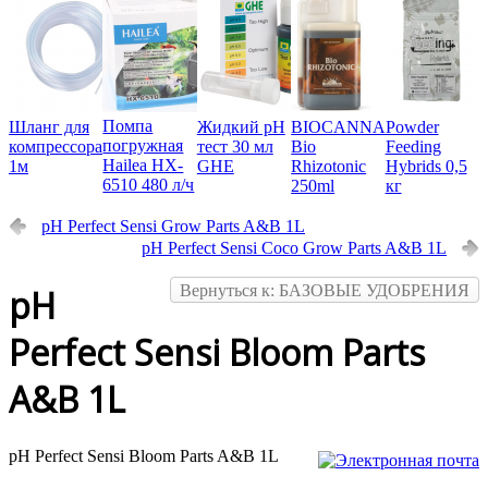
Помпа
Шланг для
Жидкий pH
BIOCANNA
Powder
погружная
компрессора
тест 30 мл
Bio
Feeding
Hailea HX-
1м
GHE
Rhizotonic
Hybrids 0,5
6510 480 л/ч
250ml
кг
pH Perfect Sensi Grow Parts A&B 1L
pH Perfect Sensi Coco Grow Parts A&B 1L
Вернуться к: БАЗОВЫЕ УДОБРЕНИЯ
pH
Perfect Sensi Bloom Parts
A&B 1L
pH Perfect Sensi Bloom Parts A&B 1L