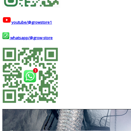
youtube/@growstore1
whatsapp/@grow-store