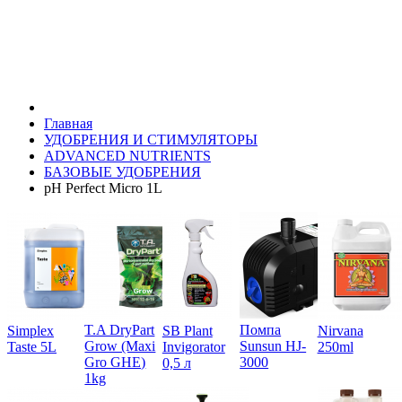
Главная
УДОБРЕНИЯ И СТИМУЛЯТОРЫ
ADVANCED NUTRIENTS
БАЗОВЫЕ УДОБРЕНИЯ
pH Perfect Micro 1L
T.A DryPart
Помпа
Simplex
SB Plant
Nirvana
Grow (Maxi
Sunsun HJ-
Taste 5L
Invigorator
250ml
Gro GHE)
3000
0,5 л
1kg