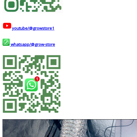
youtube/@growstore1
whatsapp/@grow-store