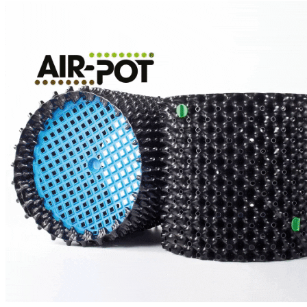
БАЗОВЫЕ УДОБРЕНИЯ
СТИМУЛЯТОРЫ
B.A.C
ОРГАНИКА
БАЗОВЫЕ УДОБРЕНИЯ
СТИМУЛЯТОРЫ
POWDER FEEDING
МИНЕРАЛЬНЫЕ УДОБРЕНИЯ
СТИМУЛЯТОРЫ
BIO SERIES ORGANIC
GROWTH TECHNOLOGY
БАЗОВЫЕ УДОБРЕНИЯ
СТИМУЛЯТОРЫ
HIGH ROOTS
CANNABIOGEN
GREEN PLANET
ИВАН ОВСИНСКИЙ
МИКОРИЗА