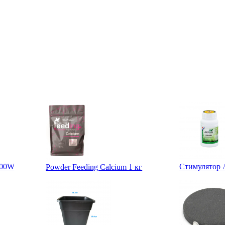
000W
Стимулятор A
Powder Feeding Calcium 1 кг