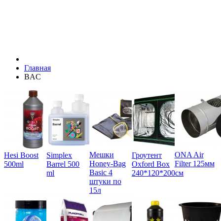
Главная
BAC
Мешки
ONA Air
Hesi Boost
Simplex
Гроутент
Honey-Bag
Filter 125мм
500ml
Barrel 500
Oxford Box
Basic 4
ml
240*120*200см
штуки по
15л