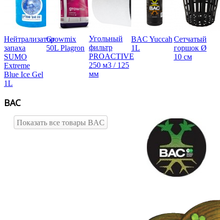
Угольный
Нейтрализатор
Growmix
BAC Yuccah
Сетчатый
фильтр
запаха
50L Plagron
1L
горшок Ø
PROACTIVE
SUMO
10 см
250 м3 / 125
Extreme
мм
Blue Ice Gel
1L
BAC
Показать все товары BAC