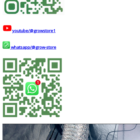
youtube/@growstore1
whatsapp/@grow-store