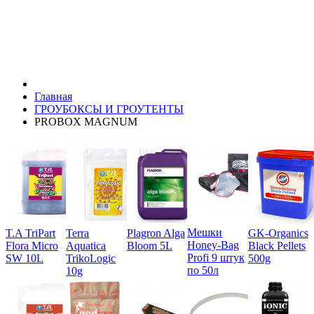
Главная
ГРОУБОКСЫ И ГРОУТЕНТЫ
PROBOX MAGNUM
Мешки
T.A TriPart
Terra
Plagron Alga
GK-Organics
Honey-Bag
Flora Micro
Aquatica
Bloom 5L
Black Pellets
Profi 9 штук
SW 10L
TrikoLogic
500g
по 50л
10g