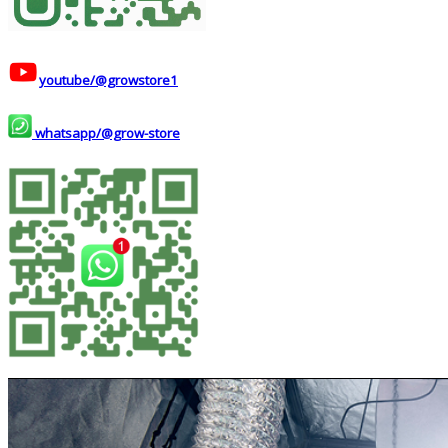
youtube/@growstore1
whatsapp/@grow-store