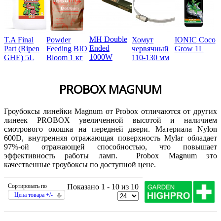
MH Double
T.A Final
Powder
Хомут
IONIC Coco
Ended
Part (Ripen
Feeding BIO
червячный
Grow 1L
1000W
GHE) 5L
Bloom 1 кг
110-130 мм
PROBOX MAGNUM
Гроубоксы линейки Magnum от Probox отличаются от других
линеек PROBOX увеличенной высотой и наличием
смотрового окошка на передней двери. Материала Nylon
600D, внутренняя отражающая поверхность Mylar обладает
97%-ой отражающей способностью, что повышает
эффективность работы ламп. Probox Magnum это
качественные гроубоксы по доступной цене.
Сортировать по
Показано 1 - 10 из 10
Цена товара +/-