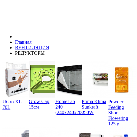
Главная
ВЕНТИЛЯЦИЯ
РЕДУКТОРЫ
Grow Cap
HomeLab
Prima Klima
UGro XL
Powder
15см
240
Sunkraft
70L
Feeding
(240x240x200)
250W
Short
Flowering
125 g