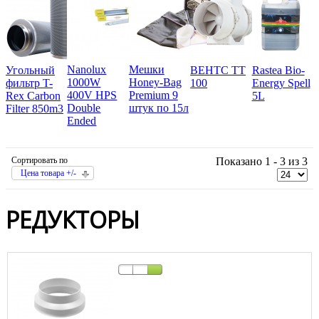
Nanolux
Мешки
Угольный
ВЕНТС ТТ
Rastea Bio-
1000W
Honey-Bag
фильтр T-
100
Energy Spell
400V HPS
Premium 9
Rex Carbon
5L
Double
штук по 15л
Filter 850m3
Ended
Сортировать по
Показано 1 - 3 из 3
Цена товара +/-
РЕДУКТОРЫ