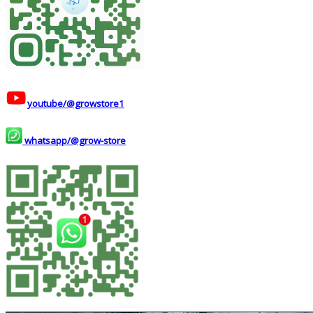
youtube/@growstore1
whatsapp/@grow-store